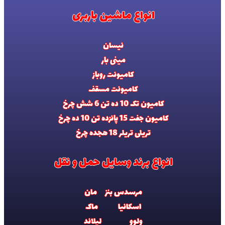
انواع ماشین باربری
نیسان
مینی بار
کامیونت روباز
کامیونت مسقف
کامیون تک 10 ده تن 6 شش چرخ
کامیون جفت 15 پانزده تن 10 ده چرخ
تریلی تریلر 18 هجده چرخ
انواع برند وسایل حمل و نقل
مرسدس بنز
مان
اسکانیا
ماک
ولوو
لیلاند