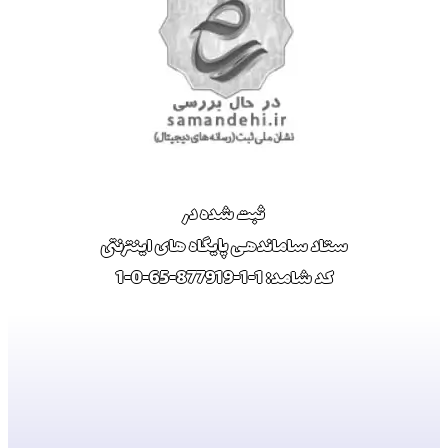
ثبت شده در
ستاد ساماندهی پایگاه های اینترنتی
کد شامد: 1-1-877919-65-0-1